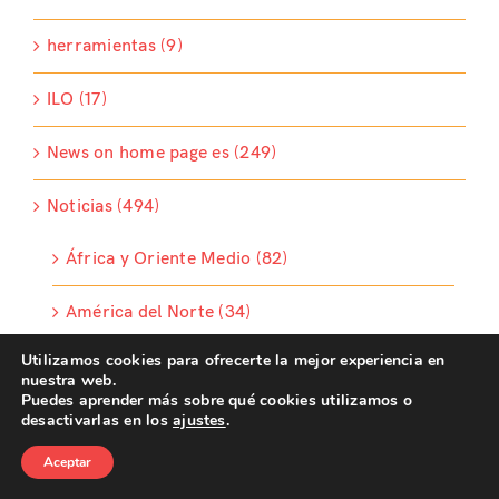
herramientas (9)
ILO (17)
News on home page es (249)
Noticias (494)
África y Oriente Medio (82)
América del Norte (34)
Utilizamos cookies para ofrecerte la mejor experiencia en
América Latina y Caribe (98)
nuestra web.
Puedes aprender más sobre qué cookies utilizamos o
Asia (64)
desactivarlas en los
ajustes
.
Aceptar
Europa (59)