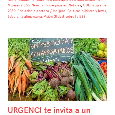
Mujeres y ESS
,
News on home page es
,
Noticias
,
ODD Programa
2030
,
Población autóctona / indígena
,
Políticas públicas y leyes
,
Soberanía alimentaria
,
Visión Global sobre la ESS
URGENCI te invita a un