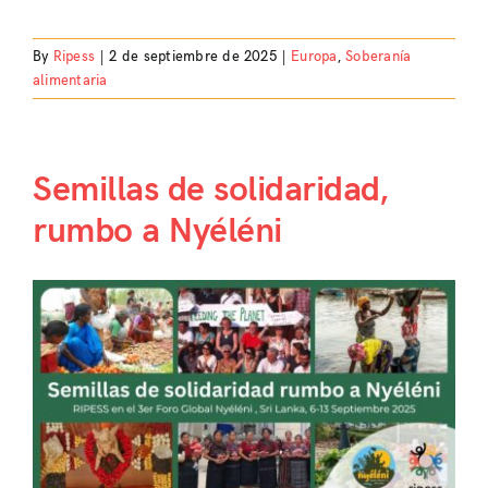
By
Ripess
|
2 de septiembre de 2025
|
Europa
,
Soberanía
alimentaria
Semillas de solidaridad,
rumbo a Nyéléni