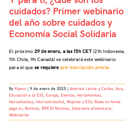
Y para ti, ¿Qué son los
cuidados? Primer webinario
del año sobre cuidados y
Economía Social Solidaria
El próximo
29 de enero, a las 15h CET
(21h Indonesia,
11h Chile, 9h Canadá) se celebrará este webinario
para el que
se requiere
pre-inscripción previa.
By
Ripess
|
9 de enero de 2025
|
América Latina y Caribe
,
Asia
,
Educación a la ESS
,
Europa
,
Eventos
,
herramientas
,
Herramientas
,
Intercontinental
,
Mujeres y ESS
,
News on home
page es
,
Noticias
,
RIPESS Noticias
,
Soberanía alimentaria
,
Webinarios