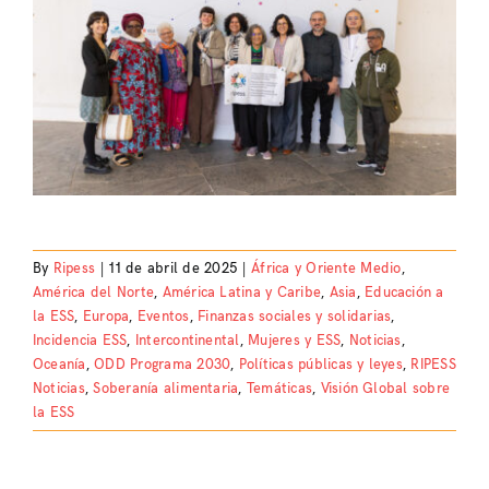
By
Ripess
|
11 de abril de 2025
|
África y Oriente Medio
,
América del Norte
,
América Latina y Caribe
,
Asia
,
Educación a
la ESS
,
Europa
,
Eventos
,
Finanzas sociales y solidarias
,
Incidencia ESS
,
Intercontinental
,
Mujeres y ESS
,
Noticias
,
Oceanía
,
ODD Programa 2030
,
Políticas públicas y leyes
,
RIPESS
Noticias
,
Soberanía alimentaria
,
Temáticas
,
Visión Global sobre
la ESS