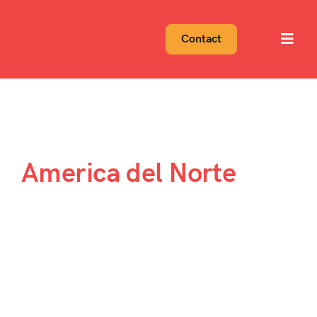
Skip
to
Contact
Toggl
content
Navig
America del Norte