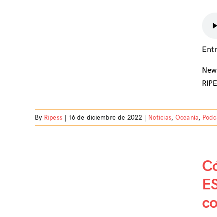
my
a
Ent
New 
RIPE
By
Ripess
|
16 de diciembre de 2022
|
Noticias
,
Oceanía
,
Podc
Có
s
ES
la
co
en el
d