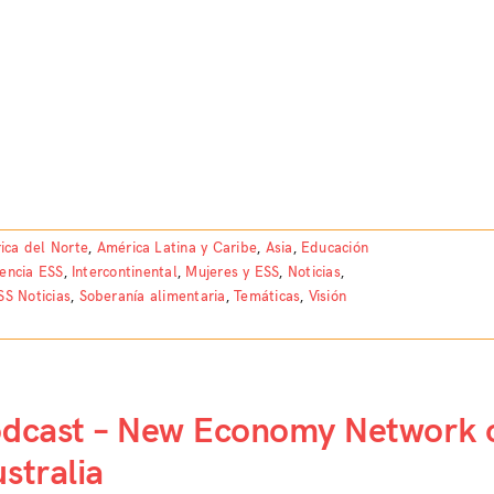
ica del Norte
,
América Latina y Caribe
,
Asia
,
Educación
dencia ESS
,
Intercontinental
,
Mujeres y ESS
,
Noticias
,
SS Noticias
,
Soberanía alimentaria
,
Temáticas
,
Visión
odcast – New Economy Network 
stralia