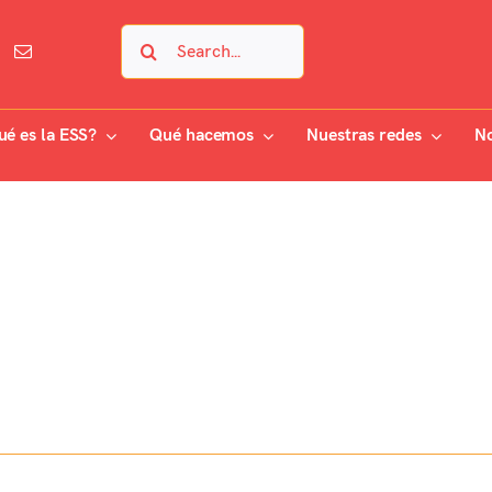
Search
for:
ué es la ESS?
Qué hacemos
Nuestras redes
No