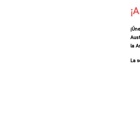
¡
¡Úne
Aust
la 
La s
021!