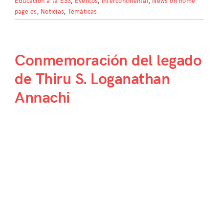
Educación a la ESS
,
Eventos
,
Intercontinental
,
News on home
page es
,
Noticias
,
Temáticas
Conmemoración del legado
de Thiru S. Loganathan
Annachi