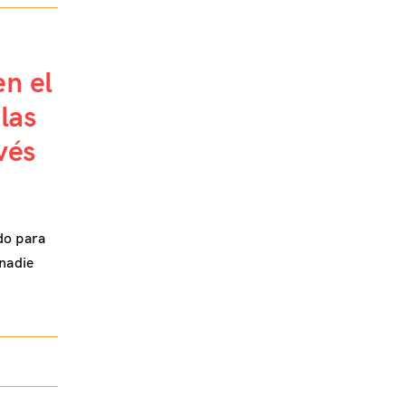
en el
las
vés
do para
 nadie