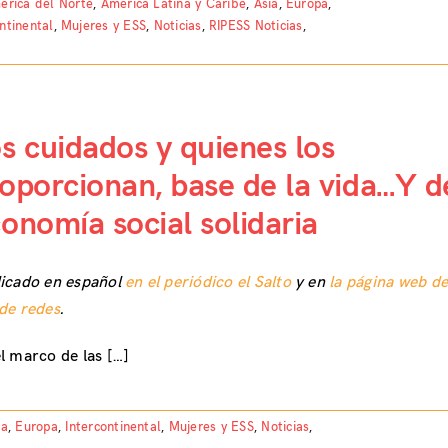
érica del Norte
,
América Latina y Caribe
,
Asia
,
Europa
,
ntinental
,
Mujeres y ESS
,
Noticias
,
RIPESS Noticias
,
s cuidados y quienes los
oporcionan, base de la vida…Y d
onomía social solidaria
licado en español
en el periódico el Salto
y en
la página web d
de redes
.
l marco de las […]
ia
,
Europa
,
Intercontinental
,
Mujeres y ESS
,
Noticias
,