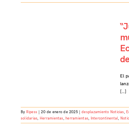
“J
mu
ieres
Ec
izaje
mías
de
s del
El p
lanz
[…]
By
Ripess
|
20 de enero de 2025
|
desplazamiento Noticias
,
E
solidarias
,
Herramientas
,
herramientas
,
Intercontinental
,
Notic