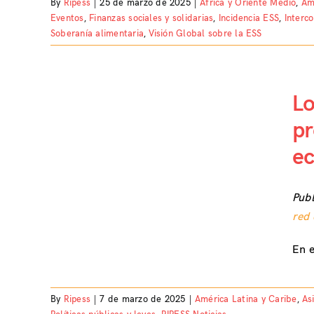
By
Ripess
|
25 de marzo de 2025
|
África y Oriente Medio
,
Am
Eventos
,
Finanzas sociales y solidarias
,
Incidencia ESS
,
Interco
Soberanía alimentaria
,
Visión Global sobre la ESS
Lo
pr
los
ec
 vida…
al
Pub
red 
En e
By
Ripess
|
7 de marzo de 2025
|
América Latina y Caribe
,
As