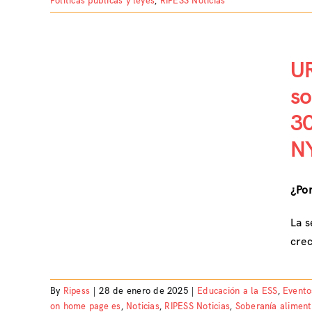
Políticas públicas y leyes
,
RIPESS Noticias
UR
un
so
idad
30
0 de
oceso
N
¿Por
La s
crec
By
Ripess
|
28 de enero de 2025
|
Educación a la ESS
,
Evento
on home page es
,
Noticias
,
RIPESS Noticias
,
Soberanía aliment