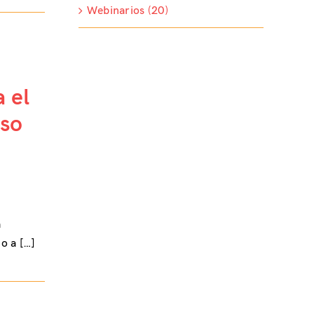
Webinarios (20)
 el
eso
a
o a […]