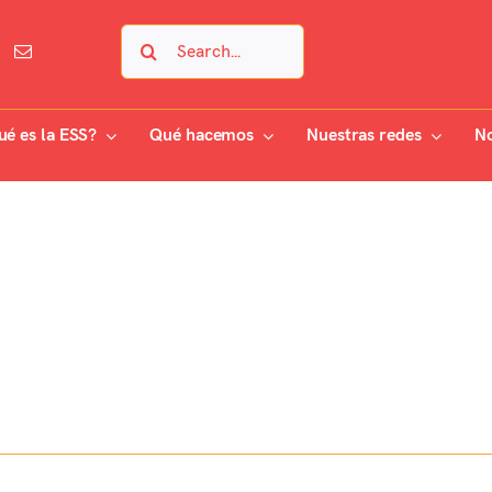
Search
for:
ué es la ESS?
Qué hacemos
Nuestras redes
No