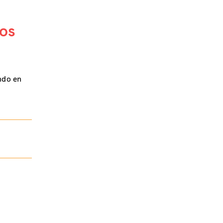
mos
ndo en