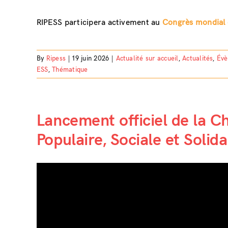
RIPESS participera activement au
Congrès mondial 
By
Ripess
|
19 juin 2026
|
Actualité sur accueil
,
Actualités
,
Évè
ESS
,
Thématique
Lancement officiel de la C
Populaire, Sociale et Solid