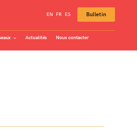
Bulletin
EN
FR
ES
seaux
Actualités
Nous contacter