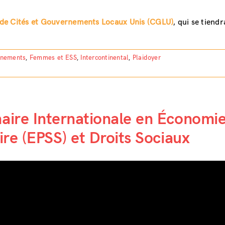
de Cités et Gouvernements Locaux Unis (CGLU)
, qui se tiendr
nements
,
Femmes et ESS
,
Intercontinental
,
Plaidoyer
haire Internationale en Économi
aire (EPSS) et Droits Sociaux