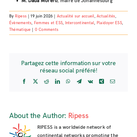
M. Dada Morero
, maire de Johannesburg
By
Ripess
|
19 juin 2026
|
Actualité sur accueil
,
Actualités
,
Évènements
,
Femmes et ESS
,
Intercontinental
,
Plaidoyer ESS
,
Thématique
|
0 Comments
Partagez cette information sur votre
réseau social préféré!
Facebook
X
Reddit
LinkedIn
WhatsApp
Telegram
Vk
Xing
Email
About the Author:
Ripess
RIPESS is a worldwide network of
continental networks promoting the