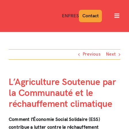
Skip
to
EN
FR
ES
Contact
Toggl
content
Navig
Previous
Next
L’Agriculture Soutenue par
la Communauté et le
réchauffement climatique
Comment l’Économie Social Solidaire (ESS)
contribue a lutter contre le réchauffement