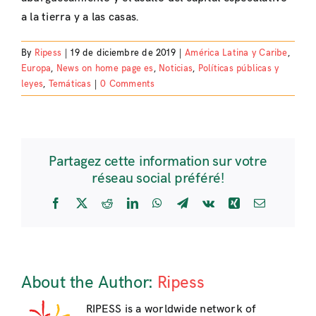
a la tierra y a las casas.
By
Ripess
|
19 de diciembre de 2019
|
América Latina y Caribe
,
Europa
,
News on home page es
,
Noticias
,
Políticas públicas y
leyes
,
Temáticas
|
0 Comments
Partagez cette information sur votre
réseau social préféré!
Facebook
X
Reddit
LinkedIn
WhatsApp
Telegram
Vk
Xing
Email
About the Author:
Ripess
RIPESS is a worldwide network of