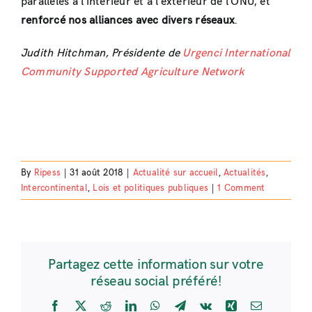
parallèles à l’intérieur et à l’extérieur de l’ONU, et
renforcé nos alliances avec divers réseaux
.
Judith Hitchman, Présidente de
Urgenci International
Community Supported Agriculture Network
By
Ripess
|
31 août 2018
|
Actualité sur accueil
,
Actualités
,
Intercontinental
,
Lois et politiques publiques
|
1 Comment
Partagez cette information sur votre
réseau social préféré!
Facebook
X
Reddit
LinkedIn
WhatsApp
Telegram
Vk
Xing
Email