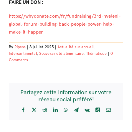
FAIRE UN DON :
https://whydonate.com/fr/fundraising/3rd-nyeleni-
global-forum-building-back-people-power-help-
make-it-happen
By
Ripess
|
8 juillet 2025
|
Actualité sur accueil
,
Intercontinental
,
Souveraineté alimentaire
,
Thématique
|
0
Comments
Partagez cette information sur votre
réseau social préféré!
Facebook
X
Reddit
LinkedIn
WhatsApp
Telegram
Vk
Xing
Email