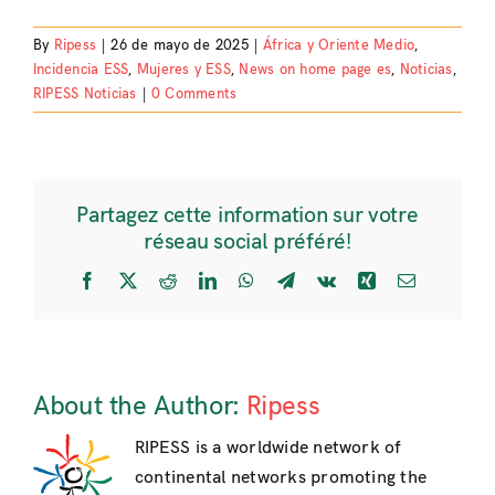
By
Ripess
|
26 de mayo de 2025
|
África y Oriente Medio
,
Incidencia ESS
,
Mujeres y ESS
,
News on home page es
,
Noticias
,
RIPESS Noticias
|
0 Comments
Partagez cette information sur votre
réseau social préféré!
Facebook
X
Reddit
LinkedIn
WhatsApp
Telegram
Vk
Xing
Email
About the Author:
Ripess
RIPESS is a worldwide network of
continental networks promoting the