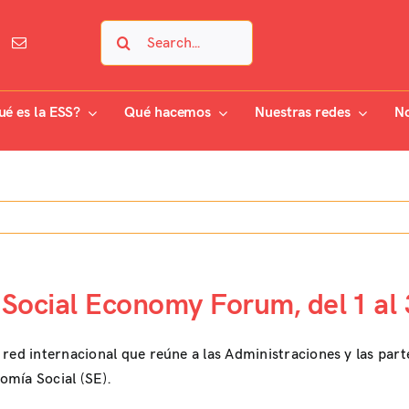
Search
for:
ué es la ESS?
Qué hacemos
Nuestras redes
No
 Social Economy Forum, del 1 al
ed internacional que reúne a las Administraciones y las partes
omía Social (SE).