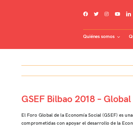
Skip
to
content
Quiénes somos
Q
GSEF Bilbao 2018 – Global
El Foro Global de la Economía Social (GSEF) es una r
comprometidas con apoyar el desarrollo de la Econ