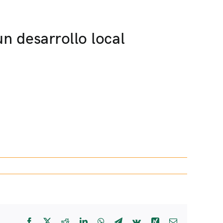
n desarrollo local
Facebook
X
Reddit
LinkedIn
WhatsApp
Telegram
Vk
Xing
Email