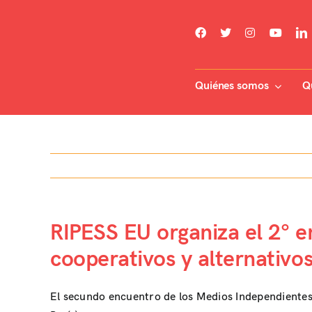
Skip
to
content
Quiénes somos
Q
RIPESS EU organiza el 2° 
cooperativos y alternativos
El secundo encuentro de los Medios Independientes 