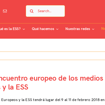
Search
for:
No
ué es la ESS?
Qué hacemos
Nuestras redes
encuentro europeo de los medios
 y la ESS
Europeos y la ESS tendrá lugar del 9 al 11 de febrero 2018 en