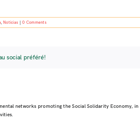
a
,
Noticias
|
0 Comments
au social préféré!
inental networks promoting the Social Solidarity Economy, i
ities.