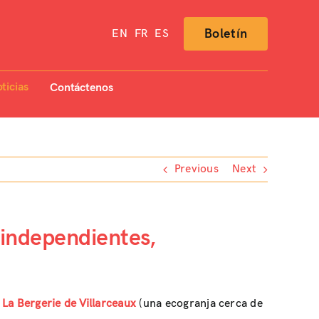
Boletín
EN
FR
ES
ticias
Contáctenos
Previous
Next
 independientes,
La Bergerie de Villarceaux
(una ecogranja cerca de