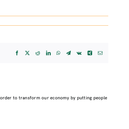
Facebook
X
Reddit
LinkedIn
WhatsApp
Telegram
Vk
Xing
Email
n order to transform our economy by putting people