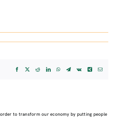
Facebook
X
Reddit
LinkedIn
WhatsApp
Telegram
Vk
Xing
Email
n order to transform our economy by putting people