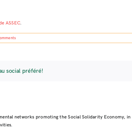
b de ASSEC
.
Comments
au social préféré!
inental networks promoting the Social Solidarity Economy, i
ities.