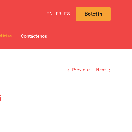
Boletín
EN
FR
ES
ticias
Contáctenos
Previous
Next
i