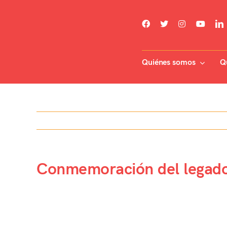
Skip
to
content
Quiénes somos
Q
Conmemoración del legado