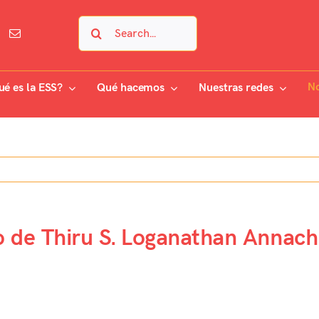
Search
for:
No
ué es la ESS?
Qué hacemos
Nuestras redes
 de Thiru S. Loganathan Annach