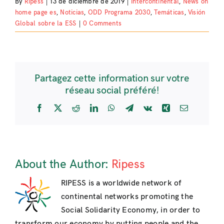
By
Ripess
|
13 de diciembre de 2019
|
Intercontinental
,
News on
home page es
,
Noticias
,
ODD Programa 2030
,
Temáticas
,
Visión
Global sobre la ESS
|
0 Comments
Partagez cette information sur votre
réseau social préféré!
Facebook
X
Reddit
LinkedIn
WhatsApp
Telegram
Vk
Xing
Email
About the Author:
Ripess
RIPESS is a worldwide network of
continental networks promoting the
Social Solidarity Economy, in order to
transform our economy by putting people and the