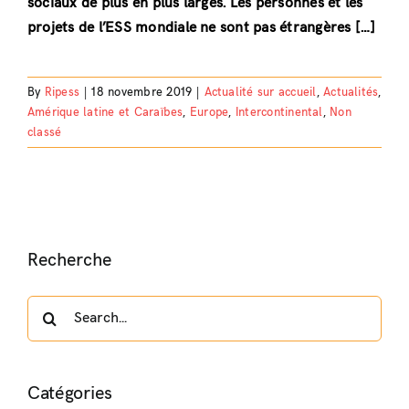
sociaux de plus en plus larges. Les personnes et les
projets de l’ESS mondiale ne sont pas étrangères […]
By
Ripess
|
18 novembre 2019
|
Actualité sur accueil
,
Actualités
,
Amérique latine et Caraïbes
,
Europe
,
Intercontinental
,
Non
classé
Recherche
Search
for:
Catégories