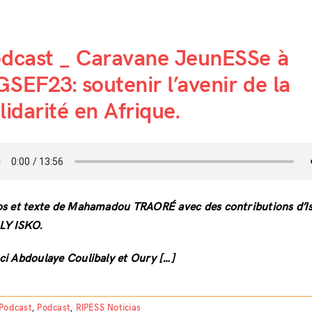
dcast _ Caravane JeunESSe à
SEF23: soutenir l’avenir de la
lidarité en Afrique.
os et texte de Mahamadou TRAORÉ avec des contributions
d’
I
LY ISKO.
i Abdoulaye Coulibaly et Oury […]
Podcast
,
Podcast
,
RIPESS Noticias