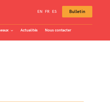
Bulletin
EN
FR
ES
seaux
Actualités
Nous contacter