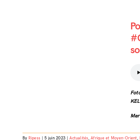
Po
#G
nESSe
so
enir
que.
Fot
KEL
Merc
By
Ripess
|
5 juin 2023
|
Actualités
,
Afrique et Moyen-Orient
,