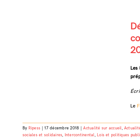
Dé
co
20
s de
FSM
Les 
prép
ices
Écri
Le
F
By
Ripess
|
17 décembre 2018
|
Actualité sur accueil
,
Actualit
sociales et solidaires
,
Intercontinental
,
Lois et politiques publ