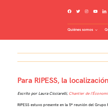
Skip
to
content
Quiénes somos
Q
Para RIPESS, la localizaci
Escrito por Laura Cicciarelli,
Chantier de l’Économi
RIPESS estuvo presente en la 5ª reunión del Grupo P