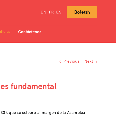
Boletín
EN
FR
ES
ticias
Contáctenos
Previous
Next
S es fundamental
ESS), que se celebró al margen de la Asamblea