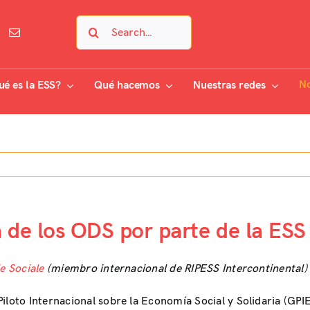
Search
for:
No
ué es la ESS?
Qué hacemos
Nuestras redes
ón de los ODS por parte de la ES
e Sociale
(miembro internacional de RIPESS Intercontinental)
iloto Internacional sobre la Economía Social y Solidaria (GPI