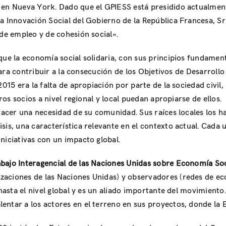
 en Nueva York. Dado que el GPIESS está presidido actualment
a Innovación Social del Gobierno de la República Francesa, Sr.
 de empleo y de cohesión social».
que la economía social solidaria, con sus principios fundamen
a para contribuir a la consecución de los Objetivos de Desarrol
2015 era la falta de apropiación por parte de la sociedad civil
otros socios a nivel regional y local puedan apropiarse de ell
sfacer una necesidad de su comunidad. Sus raíces locales los
sis, una característica relevante en el contexto actual. Cada
niciativas con un impacto global.
bajo Interagencial de las Naciones Unidas sobre Economía Soci
zaciones de las Naciones Unidas) y observadores (redes de eco
 hasta el nivel global y es un aliado importante del movimient
entar a los actores en el terreno en sus proyectos, donde la