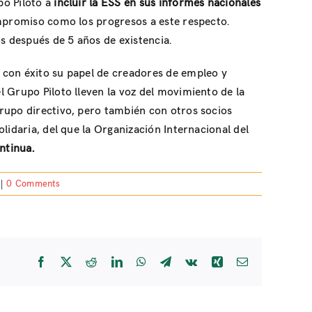
o Piloto a
incluir la ESS en sus informes nacionales
ompromiso como los progresos a este respecto.
os después de 5 años de existencia.
 con éxito su papel de creadores de empleo y
 Grupo Piloto lleven la voz del movimiento de la
rupo directivo, pero también con otros socios
lidaria, del que la Organización Internacional del
ntinua.
|
0 Comments
Facebook
X
Reddit
LinkedIn
WhatsApp
Telegram
Vk
Xing
Email