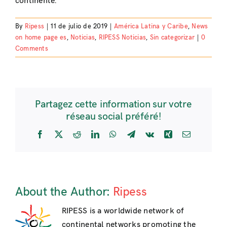
continente.
By
Ripess
|
11 de julio de 2019
|
América Latina y Caribe
,
News
on home page es
,
Noticias
,
RIPESS Noticias
,
Sin categorizar
|
0
Comments
Partagez cette information sur votre
réseau social préféré!
Facebook
X
Reddit
LinkedIn
WhatsApp
Telegram
Vk
Xing
Email
About the Author:
Ripess
RIPESS is a worldwide network of
continental networks promoting the