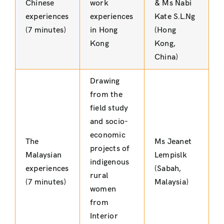
Chinese
work
& Ms Nabi
experiences
experiences
Kate S.L.Ng
(7 minutes)
in Hong
(Hong
Kong
Kong,
China)
Drawing
from the
field study
and socio-
economic
The
Ms Jeanet
projects of
Malaysian
Lempislk
indigenous
experiences
(Sabah,
rural
(7 minutes)
Malaysia)
women
from
Interior