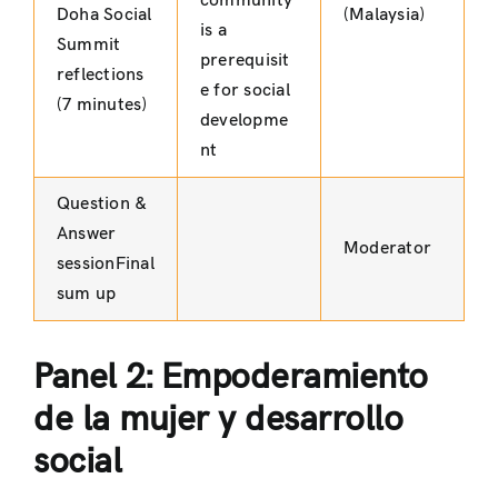
community
Doha Social
(Malaysia)
is a
Summit
prerequisit
reflections
e for social
(7 minutes)
developme
nt
Question &
Answer
Moderator
sessionFinal
sum up
Panel 2: Empoderamiento
de la mujer y desarrollo
social