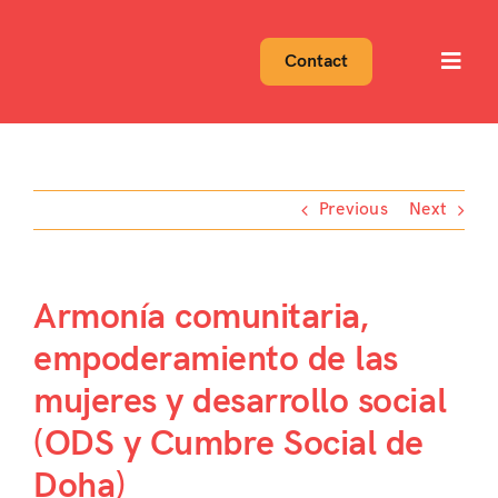
Skip
to
Contact
Toggl
content
Navig
Previous
Next
Armonía comunitaria,
empoderamiento de las
mujeres y desarrollo social
(ODS y Cumbre Social de
Doha)