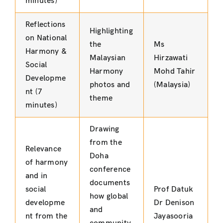
minutes)
Reflections
Highlighting
on National
the
Ms
Harmony &
Malaysian
Hirzawati
Social
Harmony
Mohd Tahir
Developme
photos and
(Malaysia)
nt (7
theme
minutes)
Drawing
from the
Relevance
Doha
of harmony
conference
and in
documents
social
Prof Datuk
how global
developme
Dr Denison
and
nt from the
Jayasooria