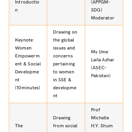
Introductio
(APPGM-
n
SDG)
Moderator
Drawing on
Keynote:
the global
Women
issues and
Ms Ume
Empowerm
concerns
Laila Azhar
ent & Social
pertaining
(ASEC-
Developme
to women
Pakistan)
nt
in SSE &
(10minutes)
developme
nt
Prof
Drawing
Michelle
The
from social
H.Y. Shum