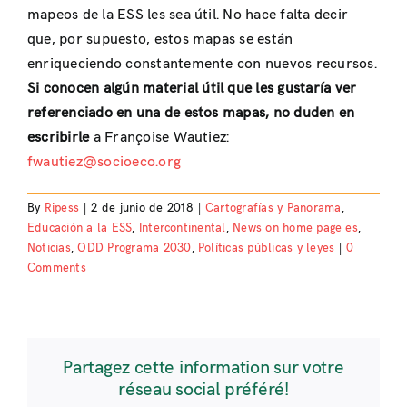
mapeos de la ESS les sea útil. No hace falta decir
que, por supuesto, estos mapas se están
enriqueciendo constantemente con nuevos recursos.
Si conoce
n
algún material útil que le
s
gustaría ver
referenciado en una de est
os mapas
, no dude
n
en
escribirle
a Françoise Wautiez:
fwautiez@socioeco.org
By
Ripess
|
2 de junio de 2018
|
Cartografías y Panorama
,
Educación a la ESS
,
Intercontinental
,
News on home page es
,
Noticias
,
ODD Programa 2030
,
Políticas públicas y leyes
|
0
Comments
Partagez cette information sur votre
réseau social préféré!