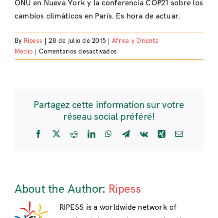
ONU en Nueva York y la conferencia COP21 sobre los
cambios climáticos en París. Es hora de actuar.
By
Ripess
|
28 de julio de 2015
|
África y Oriente
en
Medio
|
Comentarios desactivados
Addis
Abeba:
el
fallido
Partagez cette information sur votre
programa
réseau social préféré!
de
la
Facebook
X
Reddit
LinkedIn
WhatsApp
Telegram
Vk
Xing
Email
Financiación
para
el
Desarrollo
About the Author:
Ripess
RIPESS is a worldwide network of