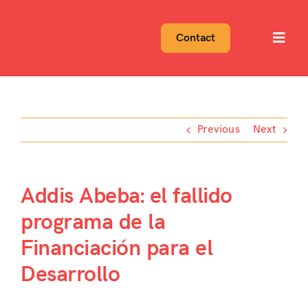
Skip
to
Contact
Toggl
content
Navig
Previous
Next
Addis Abeba: el fallido
programa de la
Financiación para el
Desarrollo