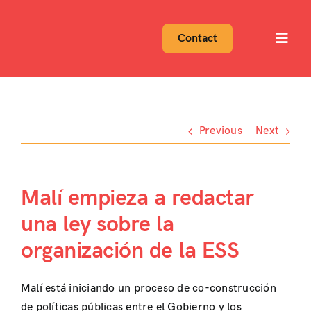
Skip
to
Contact
Toggl
content
Navig
Previous
Next
Malí empieza a redactar
una ley sobre la
organización de la ESS
Malí está iniciando un proceso de co-construcción
de políticas públicas entre el Gobierno y los