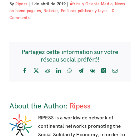
By
Ripess
|
1 de abril de 2019
|
África y Oriente Medio
,
News
on home page es
,
Noticias
,
Políticas públicas y leyes
|
0
Comments
Partagez cette information sur votre
réseau social préféré!
Facebook
X
Reddit
LinkedIn
WhatsApp
Telegram
Vk
Xing
Email
About the Author:
Ripess
RIPESS is a worldwide network of
continental networks promoting the
Social Solidarity Economy, in order to