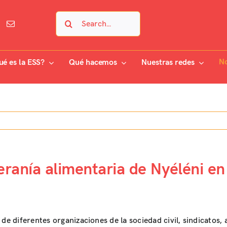
Search
for:
No
ué es la ESS?
Qué hacemos
Nuestras redes
beranía alimentaria de Nyéléni en
de diferentes organizaciones de la sociedad civil, sindicatos, 