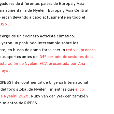
gadores de diferentes países de Europa y Asia
ía alimentaria de Nyéléni Europa y Asia Central
e están llevando a cabo actualmente en todo el
 2025
.
argo de un cocinero activista climático,
ncluyeron un profundo intercambio sobre los
tro, en busca de cómo fortalecer la
red y el proceso
 sus aportes antes del
34º período de sesiones de la
declaración de Nyéléni ECA presentada por Ana
e mayo
.
RIPESS Intercontinental de Urgenci International
del foro global de Nyéléni, mientras que
el co-
cia Nyéléni 2025
. Ruby van der Wekken también
cimientos de RIPESS.