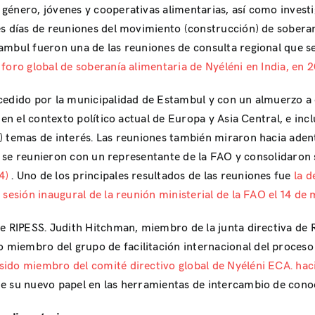
género, jóvenes y cooperativas alimentarias, así como investi
es días de reuniones del movimiento (construcción) de soberan
ambul fueron una de las reuniones de consulta regional que s
l
foro global de soberanía alimentaria de Nyéléni en India, en
cedido por la municipalidad de Estambul y con un almuerzo a c
a en el contexto político actual de Europa y Asia Central, e i
) temas de interés. Las reuniones también miraron hacia aden
tes se reunieron con un representante de la FAO y consolidaron
34)
. Uno de los principales resultados de las reuniones fue
la 
 sesión inaugural de la reunión ministerial de la FAO el 14 d
e RIPESS. Judith Hitchman, miembro de la junta directiva de 
iembro del grupo de facilitación internacional del proceso 
sido miembro del comité directivo global de Nyéléni ECA. ha
de su nuevo papel en las herramientas de intercambio de cono