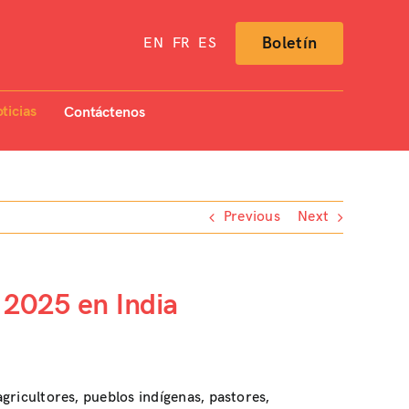
Boletín
EN
FR
ES
ticias
Contáctenos
Previous
Next
 2025 en India
agricultores, pueblos indígenas, pastores,