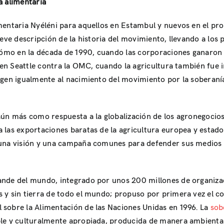
a alimentaria
mentaria Nyéléni para aquellos en Estambul y nuevos en el pr
eve descripción de la historia del movimiento, llevando a los pa
a cómo en la década de 1990, cuando las corporaciones ganar
s en Seattle contra la OMC, cuando la agricultura también fue
igen igualmente al nacimiento del movimiento por la soberan
ún más como respuesta a la globalización de los agronegocios y
 las exportaciones baratas de la agricultura europea y estad
una visión y una campaña comunes para defender sus medios d
ande del mundo, integrado por unos 200 millones de organiza
 y sin tierra de todo el mundo; propuso por primera vez el co
sobre la Alimentación de las Naciones Unidas en 1996. La
sob
ble y culturalmente apropiada, producida de manera ambiental