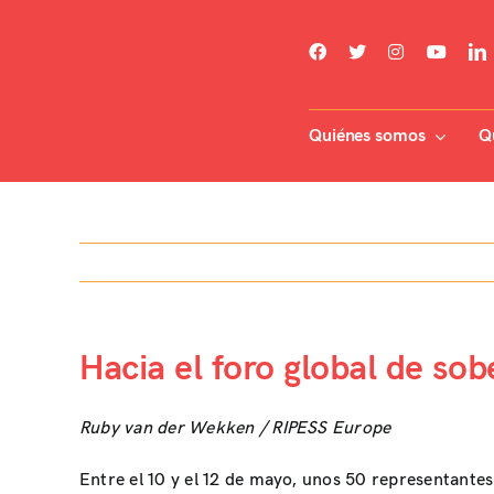
Skip
to
content
Quiénes somos
Q
Hacia el foro global de so
Ruby van der Wekken / RIPESS Europe
Entre el 10 y el 12 de mayo, unos 50 representantes 