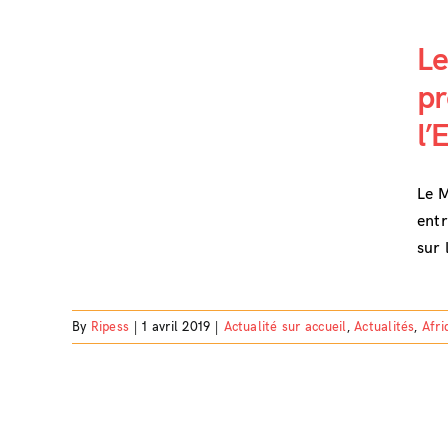
Le
pr
l’
borer
 sur
S
Le M
entr
sur 
By
Ripess
|
1 avril 2019
|
Actualité sur accueil
,
Actualités
,
Afri