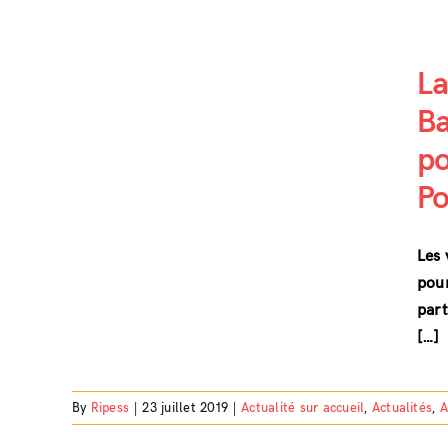
La
B
ville
: un
po
e co-
Po
ues
Les 
pour
part
[…]
By
Ripess
|
23 juillet 2019
|
Actualité sur accueil
,
Actualités
,
A