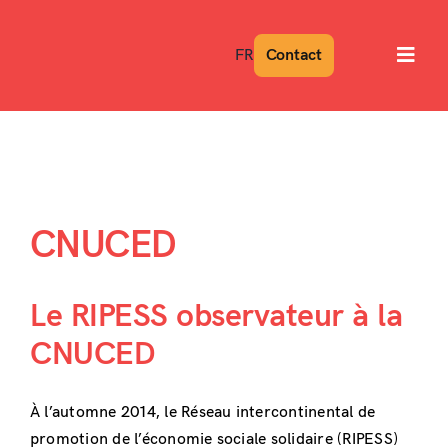
Skip
to
FR
Contact
Toggl
content
Navig
CNUCED
Le RIPESS observateur à la
CNUCED
À l’automne 2014, le Réseau intercontinental de
promotion de l’économie sociale solidaire (RIPESS)