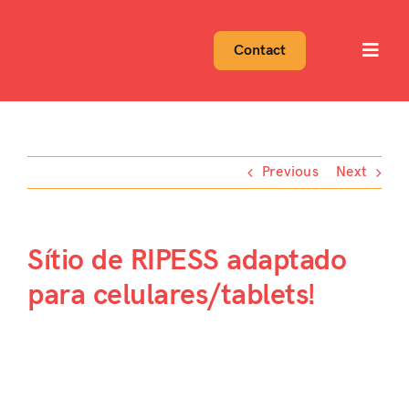
Skip
to
Contact
Toggl
content
Navig
Previous
Next
Sítio de RIPESS adaptado
para celulares/tablets!