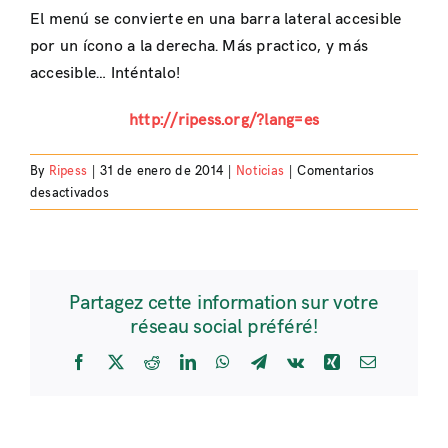
El menú se convierte en una barra lateral accesible
por un ícono a la derecha. Más practico, y más
accesible… Inténtalo!
http://ripess.org/?lang=es
By
Ripess
|
31 de enero de 2014
|
Noticias
|
Comentarios
en
desactivados
Sítio
de
RIPESS
adaptado
Partagez cette information sur votre
para
réseau social préféré!
celulares/tablets!
Facebook
X
Reddit
LinkedIn
WhatsApp
Telegram
Vk
Xing
Email