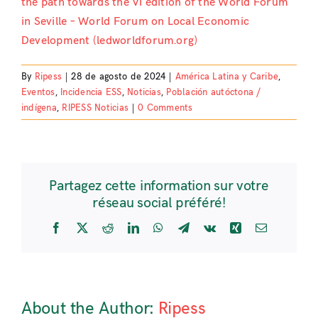
the path towards the VI edition of the World Forum
in Seville – World Forum on Local Economic
Development (ledworldforum.org)
By
Ripess
|
28 de agosto de 2024
|
América Latina y Caribe
,
Eventos
,
Incidencia ESS
,
Noticias
,
Población autóctona /
indígena
,
RIPESS Noticias
|
0 Comments
Partagez cette information sur votre
réseau social préféré!
Facebook
X
Reddit
LinkedIn
WhatsApp
Telegram
Vk
Xing
Email
About the Author:
Ripess