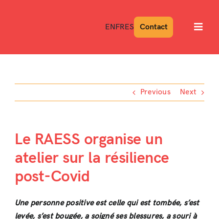
Skip
to
EN
FR
ES
Contact
Toggl
content
Navig
Previous
Next
Le RAESS organise un
atelier sur la résilience
post-Covid
Une personne positive est celle qui est tombée, s’est
levée, s’est bougée, a soigné ses blessures, a souri à