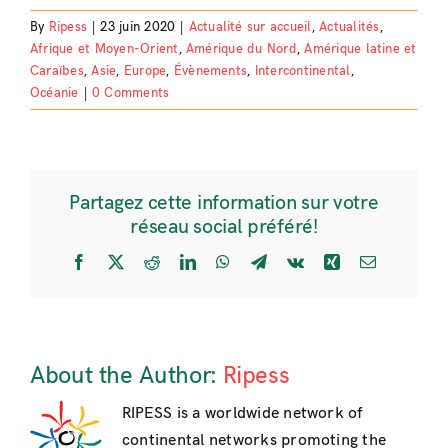
By
Ripess
|
23 juin 2020
|
Actualité sur accueil
,
Actualités
,
Afrique et Moyen-Orient
,
Amérique du Nord
,
Amérique latine et
Caraïbes
,
Asie
,
Europe
,
Évènements
,
Intercontinental
,
Océanie
|
0 Comments
Partagez cette information sur votre
réseau social préféré!
Facebook
X
Reddit
LinkedIn
WhatsApp
Telegram
Vk
Xing
Email
About the Author:
Ripess
RIPESS is a worldwide network of
continental networks promoting the