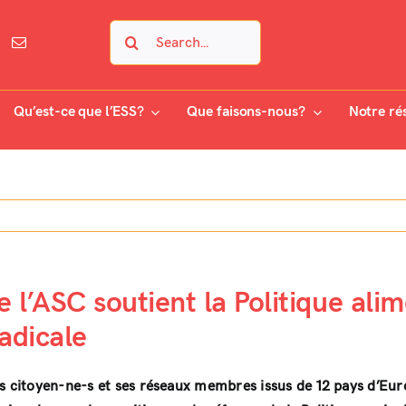
Search
for:
Qu’est-ce que l’ESS?
Que faisons-nous?
Notre ré
l’ASC soutient la Politique al
adicale
les citoyen-ne-s et ses réseaux membres issus de 12 pays d’Eur