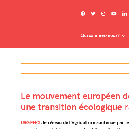
Skip
to
content
Qui sommes-nous?
Le mouvement européen de 
une transition écologique r
URGENCI
, le réseau de l’Agriculture soutenue par 