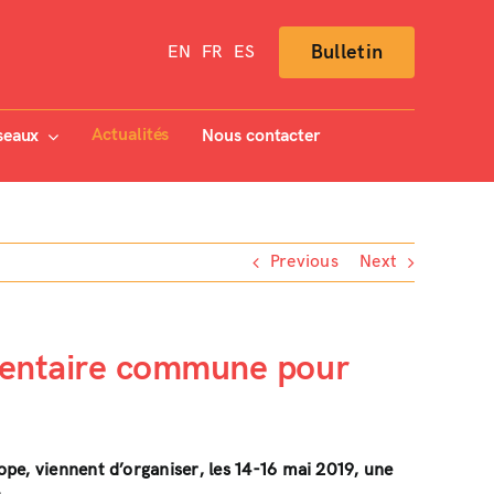
Bulletin
EN
FR
ES
Actualités
seaux
Nous contacter
Previous
Next
imentaire commune pour
ope, viennent d’organiser, les 14-16 mai 2019, une