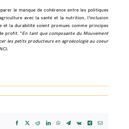
réparer le manque de cohérence entre les politiques
culture avec la santé et la nutrition, l’inclusion
gie et la durabilité soient promues comme principes
e profit. “
En tant que composante du Mouvement
er les petits producteurs en agroécologie au coeur
NCI.
.
Facebook
X
Reddit
LinkedIn
WhatsApp
Telegram
Vk
Xing
Email