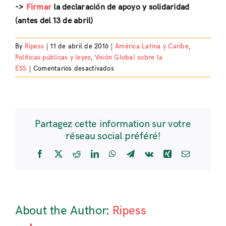
->
Firmar
la declaración de apoyo y solidaridad
(antes del 13 de abril)
By
Ripess
|
11 de abril de 2016
|
América Latina y Caribe
,
Políticas públicas y leyes
,
Visión Global sobre la
en
ESS
|
Comentarios desactivados
Llamado
a
firmar
el
Partagez cette information sur votre
Manifiesto
réseau social préféré!
del
Movimiento
Facebook
X
Reddit
LinkedIn
WhatsApp
Telegram
Vk
Xing
Email
de
Economía
Social
Solidaria
en
About the Author:
Ripess
Defensa
de