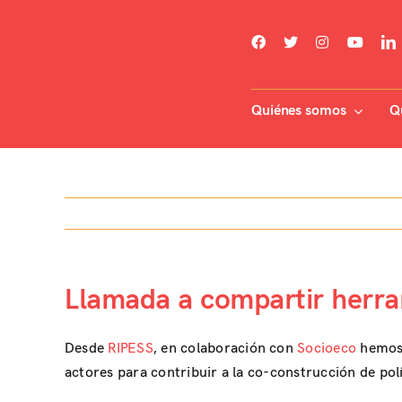
Skip
to
content
Quiénes somos
Q
Llamada a compartir herr
Desde
RIPESS
, en colaboración con
Socioeco
hemos
actores para contribuir a la co-construcción de polí