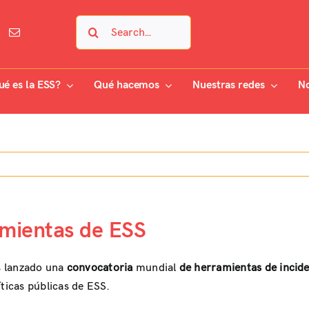
Search
for:
ué es la ESS?
Qué hacemos
Nuestras redes
No
amientas de ESS
 lanzado una
convocatoria
mundial
de herramientas de incide
ticas públicas de ESS.