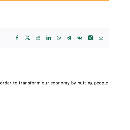
Facebook
X
Reddit
LinkedIn
WhatsApp
Telegram
Vk
Xing
Email
n order to transform our economy by putting people