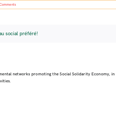
 Comments
au social préféré!
inental networks promoting the Social Solidarity Economy, i
ities.