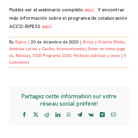
Podéis ver el webinario completo
aquí
. Y encontrar
más información sobre el programa de colaboración
ACCD-RIPESS
aquí
.
By
Ripess
|
20 de diciembre de 2020
|
África y Oriente Medio
,
América Latina y Caribe
,
Intercontinental
,
News on home page
es
,
Noticias
,
ODD Programa 2030
,
Políticas públicas y leyes
|
0
Comments
Partagez cette information sur votre
réseau social préféré!
Facebook
X
Reddit
LinkedIn
WhatsApp
Telegram
Vk
Xing
Email