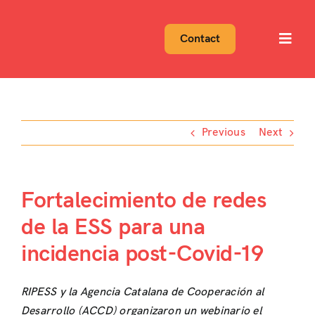
Skip
to
Contact
Toggl
content
Navig
Previous
Next
Fortalecimiento de redes
de la ESS para una
incidencia post-Covid-19
RIPESS y la Agencia Catalana de Cooperación al
Desarrollo (ACCD) organizaron un webinario el