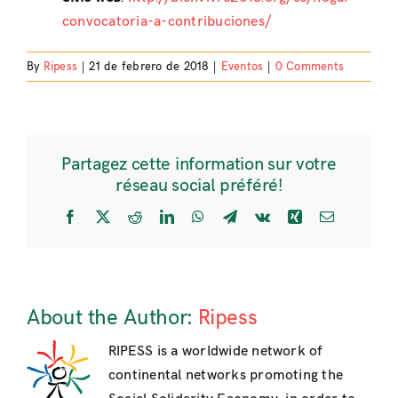
convocatoria-a-contribuciones/
By
Ripess
|
21 de febrero de 2018
|
Eventos
|
0 Comments
Partagez cette information sur votre
réseau social préféré!
Facebook
X
Reddit
LinkedIn
WhatsApp
Telegram
Vk
Xing
Email
About the Author:
Ripess
RIPESS is a worldwide network of
continental networks promoting the