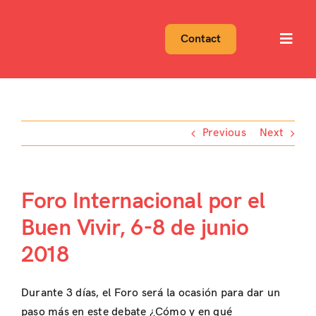
Skip
to
Contact
Toggl
content
Navig
Previous
Next
Foro Internacional por el
Buen Vivir, 6-8 de junio
2018
Durante 3 días, el Foro será la ocasión para dar un
paso más en este debate ¿Cómo y en qué