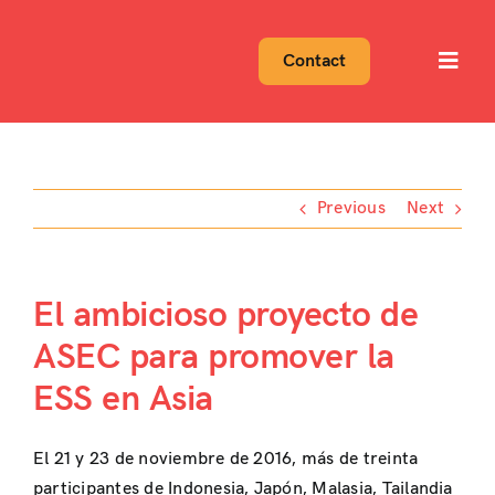
Skip
to
Contact
Toggl
content
Navig
Previous
Next
El ambicioso proyecto de
ASEC para promover la
ESS en Asia
El 21 y 23 de noviembre de 2016, más de treinta
participantes de Indonesia, Japón, Malasia, Tailandia