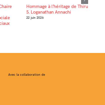
 Chaire
Hommage à l’héritage de Thiru
S. Loganathan Annachi
ciale
22 juin 2026
ociaux
Avec la collaboration de