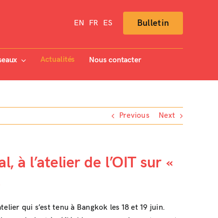
Bulletin
EN
FR
ES
Actualités
seaux
Nous contacter
Previous
Next
 à l’atelier de l’OIT sur «
.
atelier qui s’est tenu à Bangkok les 18 et 19 juin.