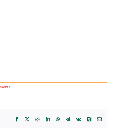
ments
Facebook
X
Reddit
LinkedIn
WhatsApp
Telegram
Vk
Xing
Email