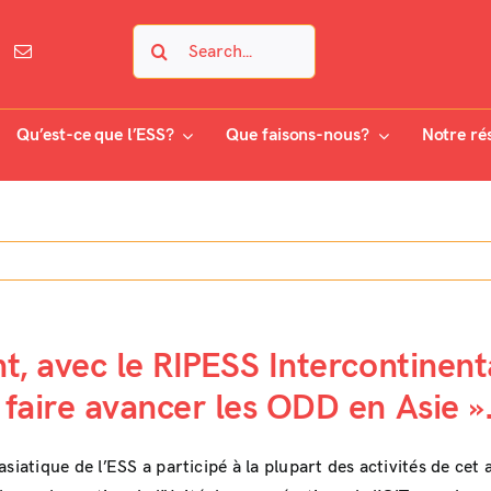
Search
for:
Qu’est-ce que l’ESS?
Que faisons-nous?
Notre ré
 avec le RIPESS Intercontinental,
faire avancer les ODD en Asie »
 asiatique de l’ESS a participé à la plupart des activités de cet 