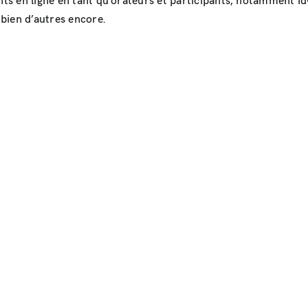
oints en ligne en tant qu’orateurs et participants, notamment
bien d’autres encore.