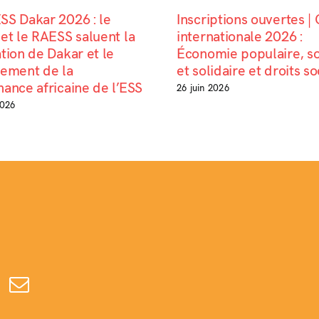
SS Dakar 2026 : le
Inscriptions ouvertes |
et le RAESS saluent la
internationale 2026 :
tion de Dakar et le
Économie populaire, so
cement de la
et solidaire et droits s
ance africaine de l’ESS
26 juin 2026
2026