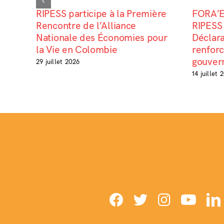
RIPESS participe à la Première
FORA’E
Rencontre de l’Alliance
RIPESS 
Nationale des Économies pour
Déclara
la Vie en Colombie
renfor
gouvern
29 juillet 2026
14 juillet 