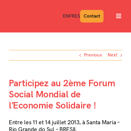
Skip
to
EN
FR
ES
Contact
Toggl
content
Navig
Previous
Next
Participez au 2ème Forum
Social Mondial de
l’Economie Solidaire !
Entre les 11 et 14 juillet 2013, à Santa Maria –
Rio Grande do Sul – BRESIL