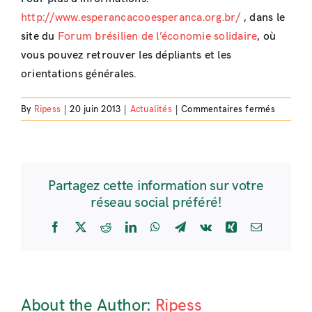
http://www.esperancacooesperanca.org.br/
, dans le
site du
Forum brésilien de l’économie solidaire
, où
vous pouvez retrouver les dépliants et les
orientations générales.
sur
By
Ripess
|
20 juin 2013
|
Actualités
|
Commentaires fermés
Participe
au
2ème
Forum
Partagez cette information sur votre
Social
réseau social préféré!
Mondial
de
Facebook
X
Reddit
LinkedIn
WhatsApp
Telegram
Vk
Xing
Email
l’Econom
Solidaire
!
About the Author:
Ripess