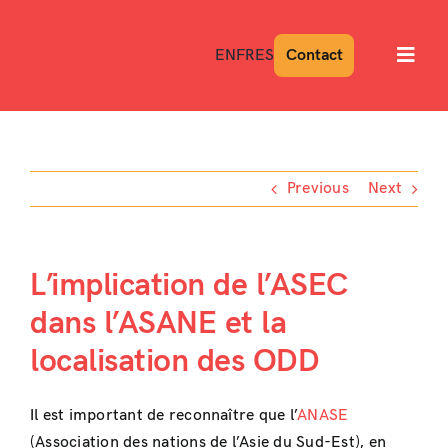
Skip
to
EN
FR
ES
Contact
Toggl
content
Navig
Previous
Next
L’implication de l’ASEC
dans l’ASANE et la
localisation des ODD
Il est important de reconnaître que l’
ANASE
(Association des nations de l’Asie du Sud-Est), en