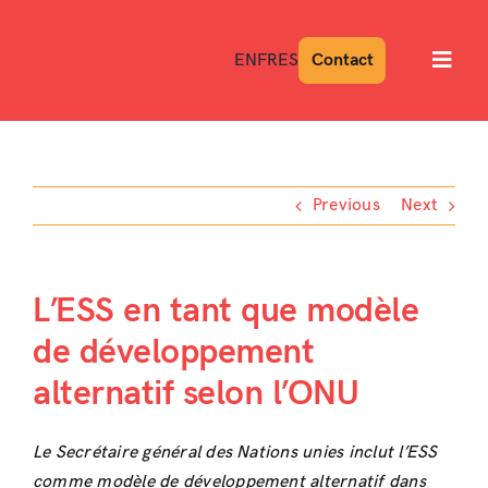
Skip
to
EN
FR
ES
Contact
Toggl
content
Navig
Previous
Next
L’ESS en tant que modèle
de développement
alternatif selon l’ONU
Le Secrétaire général des Nations unies inclut l’ESS
comme modèle de développement alternatif dans