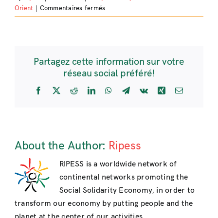
sur
Orient
|
Commentaires fermés
Le
RIPESS
proactif
au
Partagez cette information sur votre
forum
réseau social préféré!
des
organisations
Facebook
X
Reddit
LinkedIn
WhatsApp
Telegram
Vk
Xing
Email
de
la
société
civile,
CNUCED
About the Author:
Ripess
14,
21
RIPESS is a worldwide network of
juillet,
continental networks promoting the
Nairobi,
Social Solidarity Economy, in order to
Kenya
transform our economy by putting people and the
planet at the center of our activities.