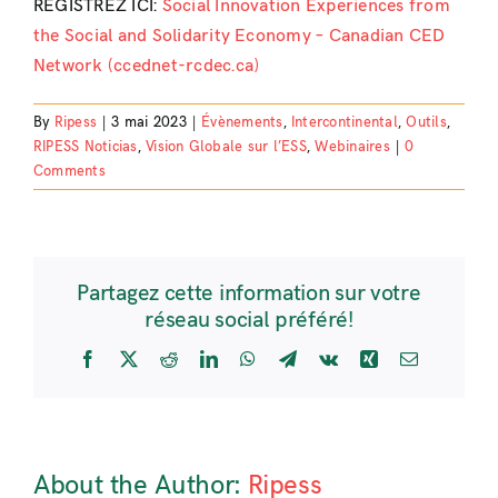
REGISTREZ ICI:
Social Innovation Experiences from
the Social and Solidarity Economy – Canadian CED
Network (ccednet-rcdec.ca)
By
Ripess
|
3 mai 2023
|
Évènements
,
Intercontinental
,
Outils
,
RIPESS Noticias
,
Vision Globale sur l’ESS
,
Webinaires
|
0
Comments
Partagez cette information sur votre
réseau social préféré!
Facebook
X
Reddit
LinkedIn
WhatsApp
Telegram
Vk
Xing
Email
About the Author:
Ripess