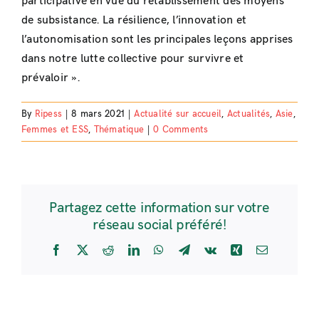
participative en vue du rétablissement des moyens
de subsistance. La résilience, l’innovation et
l’autonomisation sont les principales leçons apprises
dans notre lutte collective pour survivre et
prévaloir ».
By
Ripess
|
8 mars 2021
|
Actualité sur accueil
,
Actualités
,
Asie
,
Femmes et ESS
,
Thématique
|
0 Comments
Partagez cette information sur votre
réseau social préféré!
Facebook
X
Reddit
LinkedIn
WhatsApp
Telegram
Vk
Xing
Email