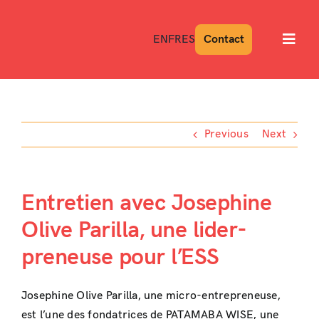
Skip
to
EN
FR
ES
Contact
Toggl
content
Navig
Previous
Next
Entretien avec Josephine
Olive Parilla, une lider-
preneuse pour l’ESS
Josephine Olive Parilla, une micro-entrepreneuse,
est l’une des fondatrices de PATAMABA WISE, une