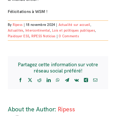
Félicitations à WSM !
By
Ripess
|
18 novembre 2024
|
Actualité sur accueil
,
Actualités
,
Intercontinental
,
Lois et politiques publiques
,
Plaidoyer ESS
,
RIPESS Noticias
|
0 Comments
Partagez cette information sur votre
réseau social préféré!
Facebook
X
Reddit
LinkedIn
WhatsApp
Telegram
Vk
Xing
Email
About the Author:
Ripess