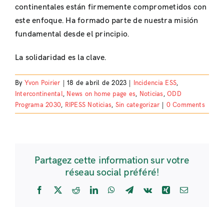
continentales están firmemente comprometidos con
este enfoque. Ha formado parte de nuestra misión
fundamental desde el principio.
La solidaridad es la clave.
By
Yvon Poirier
|
18 de abril de 2023
|
Incidencia ESS
,
Intercontinental
,
News on home page es
,
Noticias
,
ODD
Programa 2030
,
RIPESS Noticias
,
Sin categorizar
|
0 Comments
Partagez cette information sur votre
réseau social préféré!
Facebook
X
Reddit
LinkedIn
WhatsApp
Telegram
Vk
Xing
Email