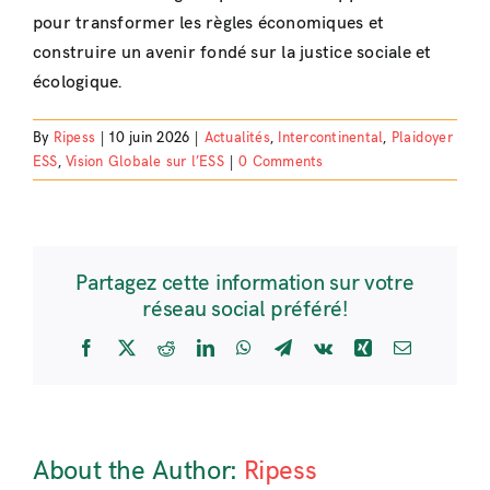
pour transformer les règles économiques et
construire un avenir fondé sur la justice sociale et
écologique.
By
Ripess
|
10 juin 2026
|
Actualités
,
Intercontinental
,
Plaidoyer
ESS
,
Vision Globale sur l’ESS
|
0 Comments
Partagez cette information sur votre
réseau social préféré!
Facebook
X
Reddit
LinkedIn
WhatsApp
Telegram
Vk
Xing
Email
About the Author:
Ripess