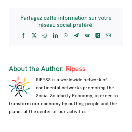
la
conferencia
Partagez cette information sur votre
internacional
réseau social préféré!
INAISE
2016
Facebook
X
Reddit
LinkedIn
WhatsApp
Telegram
Vk
Xing
Email
–
mesa
redonda
sobre
«las
About the Author:
Ripess
redes
internacionales:
RIPESS is a worldwide network of
convergencia,
continental networks promoting the
oportunidades,
Social Solidarity Economy, in order to
desafíos”
transform our economy by putting people and the
planet at the center of our activities.