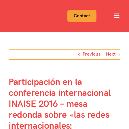
Skip
to
Contact
Toggl
content
Navig
Previous
Next
Participación en la
conferencia internacional
INAISE 2016 – mesa
redonda sobre «las redes
internacionales: