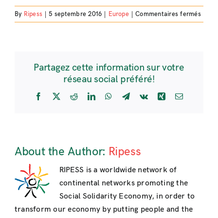
sur
By
Ripess
|
5 septembre 2016
|
Europe
|
Commentaires fermés
Un
Centr
d’App
coopé
Partagez cette information sur votre
de
réseau social préféré!
Réfug
à
Facebook
X
Reddit
LinkedIn
WhatsApp
Telegram
Vk
Xing
Email
Réfug
(R2R
About the Author:
Ripess
RIPESS is a worldwide network of
continental networks promoting the
Social Solidarity Economy, in order to
transform our economy by putting people and the