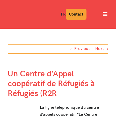
Skip
to
FR
Contact
Toggl
content
Navig
Previous
Next
Un Centre d’Appel
coopératif de Réfugiés à
Réfugiés (R2R
La ligne téléphonique du centre
d’appels coopératif “Le Centre